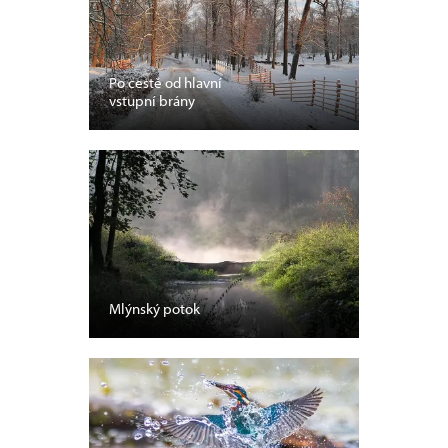
Po cestě od hlavní
vstupní brány
Mlýnský potok