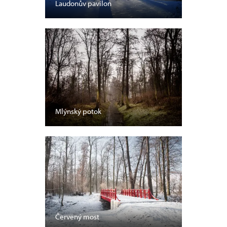
Laudonův pavilon
Mlýnský potok
Červený most