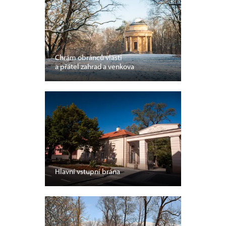
Chrám obránců vlasti
a přátel zahrad a venkova
Hlavní vstupní brána