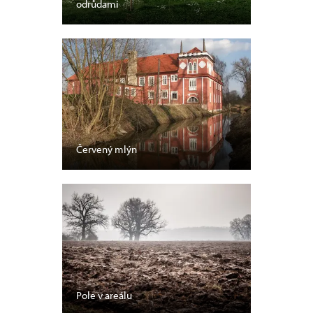
odrůdami
Červený mlýn
Pole v areálu