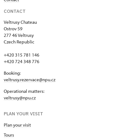
CONTACT
Veltrusy
Chateau
Ostrov 59
277 46 Veltrusy
Czech Republic
+420 315 781 146
+420 724 348 776
Booking:
veltrusy.rezervace@npu.cz
Operational matters:
veltrusy@npu.cz
PLAN YOUR VISIT
Plan your visit
Tours