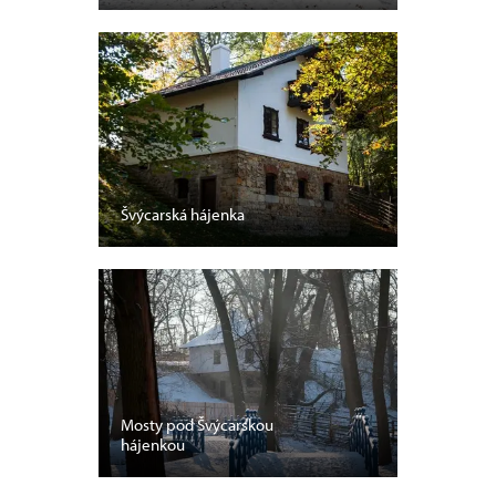
Švýcarská hájenka
Mosty pod Švýcarskou
hájenkou