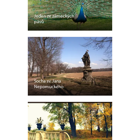
Jeden ze zámeckých
pávů
Socha sv. Jana
Nepomuckého