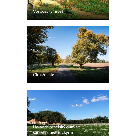
Vosoušský most
Okružní alej
Holandský selský dům se
sadem s historickými