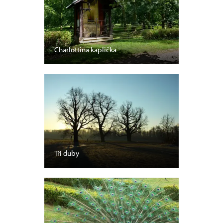
Charlottina kaplička
Tři duby