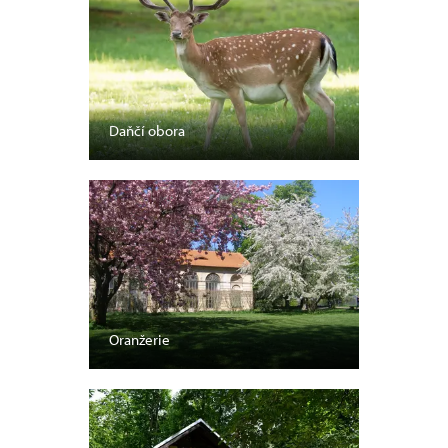
Daňčí obora
Oranžerie