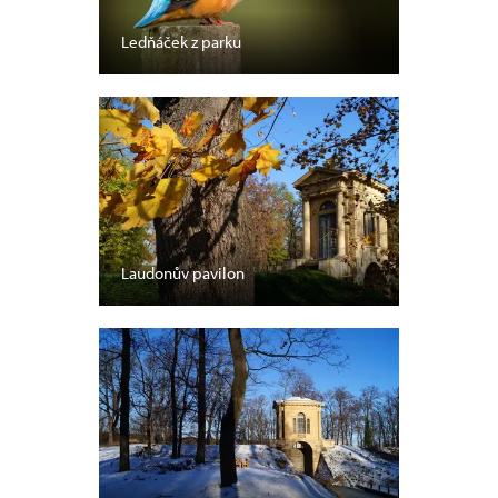
Ledňáček z parku
Laudonův pavilon