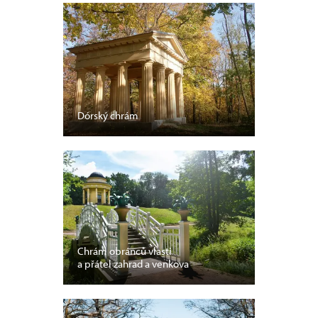
Dórský chrám
Chrám obránců vlasti
a přátel zahrad a venkova