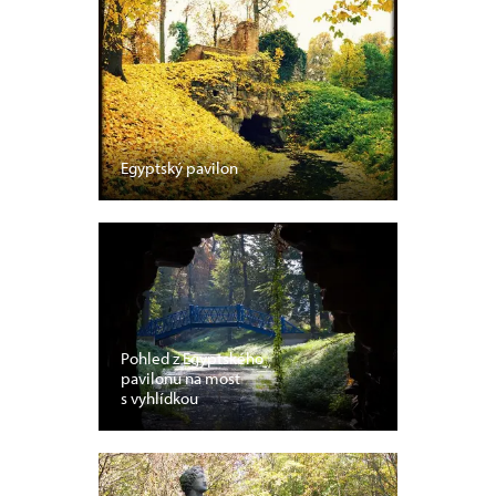
Egyptský pavilon
Pohled z Egyptského
pavilonu na most
s vyhlídkou