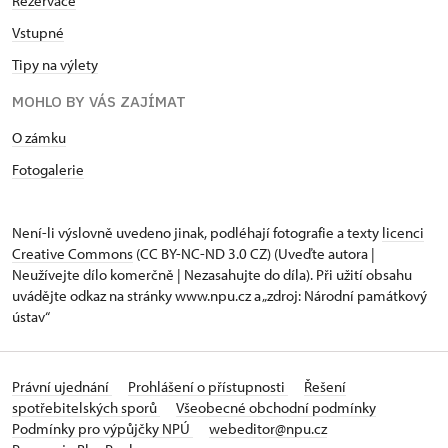
Rezervace
Vstupné
Tipy na výlety
MOHLO BY VÁS ZAJÍMAT
O zámku
Fotogalerie
Není-li výslovně uvedeno jinak, podléhají fotografie a texty
licenci
Creative Commons
(CC BY-NC-ND 3.0 CZ) (Uveďte autora |
Neužívejte dílo komerčně | Nezasahujte do díla). Při užití obsahu
uvádějte odkaz na stránky www.npu.cz a „zdroj: Národní památkový
ústav“
Právní ujednání
Prohlášení o přístupnosti
Řešení
spotřebitelských sporů
Všeobecné obchodní podmínky
Podmínky pro výpůjčky NPÚ
webeditor@npu.cz