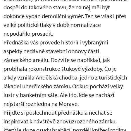
dospěl do takového stavu, že na něj měl být
dokonce vydán demoliční výměr. Ten se však i přes
velké politické tlaky v době normalizace
nepodařilo prosadit.
Přednáška vás provede historií i vybranými
aspekty nedávné stavební obnovy části
zámeckého areálu. Dozvíte se například, jak
probíhala rekonstrukce štukové výzdoby. Co je
a kdy vznikla Andělská chodba, jedno z turistických
lákadel uherčického zámku. Odkud pochází velký
lustr v banketním sále. Ale i to, kde se nachází
nejstarší rozhledna na Moravě.
Přijďte si poslechnout přednášku a nechat se
inspirovat k návštěvě znovuzrozeného zámku,
který je skrze osudy hraběcí, později knížecí rodiny