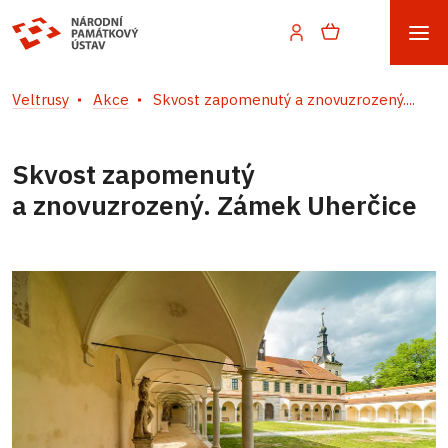
Veltrusy
Akce
Skvost zapomenutý a znovuzrozený....
Skvost zapomenutý
a znovuzrozený. Zámek Uherčice