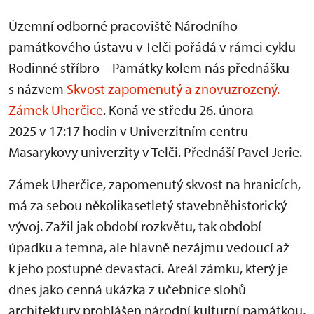
Územní odborné pracoviště Národního
památkového ústavu v Telči pořádá v rámci cyklu
Rodinné stříbro – Památky kolem nás přednášku
s názvem
Skvost zapomenutý a znovuzrozený.
Zámek Uherčice
. Koná ve středu 26. února
2025 v 17:17 hodin v Univerzitním centru
Masarykovy univerzity v Telči. Přednáší Pavel Jerie.
Zámek Uherčice, zapomenutý skvost na hranicích,
má za sebou několikasetletý stavebněhistorický
vývoj. Zažil jak období rozkvětu, tak období
úpadku a temna, ale hlavně nezájmu vedoucí až
k jeho postupné devastaci. Areál zámku, který je
dnes jako cenná ukázka z učebnice slohů
architektury prohlášen národní kulturní památkou,