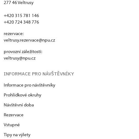
277 46 Veltrusy
+420 315 781 146
+420 724 348 776
rezervace:
veltrusy.rezervace@npu.cz
provozní záležitosti:
veltrusy@npu.cz
INFORMACE PRO NÁVŠTĚVNÍKY
Informace pro návštěvníky
Prohlídkové okruhy
Návštěvní doba
Rezervace
Vstupné
Tipy na výlety