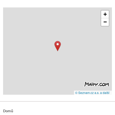
+
−
© Seznam.cz a.s. a další
Domů