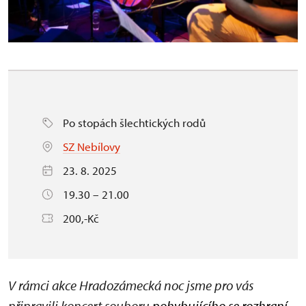
Po stopách šlechtických rodů
SZ Nebílovy
23. 8. 2025
19.30 – 21.00
200,-Kč
V rámci akce Hradozámecká noc jsme pro vás
připravili koncert souboru
pohybujícího se rozhraní