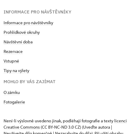
INFORMACE PRO NÁVŠTĚVNÍKY
Informace pro návštěvníky
Prohlídkové okruhy
Návštěvní doba
Rezervace
Vstupné
Tipy na výlety
MOHLO BY VÁS ZAJÍMAT
O zámku
Fotogalerie
Není-li výslovně uvedeno jinak, podléhají fotografie a texty
licenci
Creative Commons
(CC BY-NC-ND 3.0 CZ) (Uveďte autora |
Neužívejte dílo komerčně | Nezasahujte do díla). Při užití obsahu