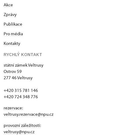
Akce
Zprávy
Publikace
Pro média
Kontakty
RYCHLÝ KONTAKT
státní zámek Veltrusy
Ostrov 59
277 46 Veltrusy
+420 315 781 146
+420 724 348 776
rezervace:
veltrusy.rezervace@npu.cz
provozní záležitosti:
veltrusy@npu.cz