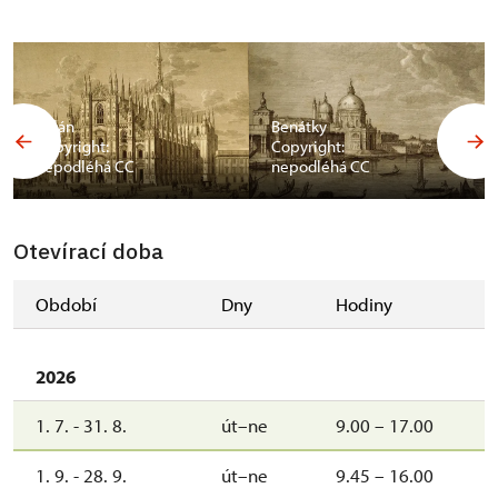
Milán
Benátky
Copyright:
Copyright:
nepodléhá CC
nepodléhá CC
Otevírací doba
Období
Dny
Hodiny
2026
1. 7. - 31. 8.
út–ne
9.00 – 17.00
1. 9. - 28. 9.
út–ne
9.45 – 16.00