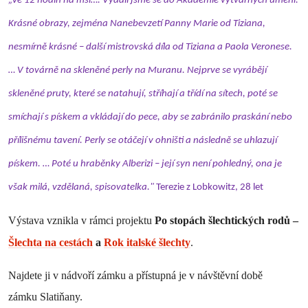
„Ve 12 hodin na mši…. Vydali jsme se do Akademie výtvarných umění.
Krásné obrazy, zejména Nanebevzetí Panny Marie od Tiziana,
nesmírně krásné – další mistrovská díla od Tiziana a Paola Veronese.
… V továrně na skleněné perly na Muranu. Nejprve se vyrábějí
skleněné pruty, které se natahují, stříhají a třídí na sítech, poté se
smíchají s pískem a vkládají do pece, aby se zabránilo praskání nebo
přílišnému tavení. Perly se otáčejí v ohništi a následně se uhlazují
pískem. … Poté u hraběnky Alberizi – její syn není pohledný, ona je
však milá, vzdělaná, spisovatelka."
Terezie z Lobkowitz, 28 let
Výstava vznikla v rámci projektu
Po stopách šlechtických rodů –
Šlechta na cestách
a
Rok italské šlechty
.
Najdete ji v nádvoří zámku a přístupná je v návštěvní době
zámku Slatiňany.