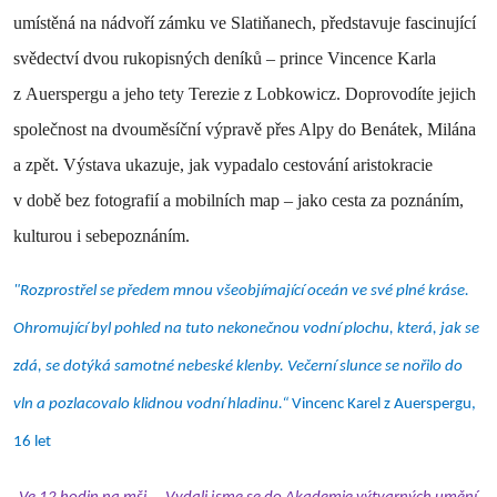
umístěná na nádvoří zámku ve Slatiňanech, představuje fascinující
svědectví dvou rukopisných deníků – prince Vincence Karla
z Auerspergu a jeho tety Terezie z Lobkowicz. Doprovodíte jejich
společnost na dvouměsíční výpravě přes Alpy do Benátek, Milána
a zpět. Výstava ukazuje, jak vypadalo cestování aristokracie
v době bez fotografií a mobilních map – jako cesta za poznáním,
kulturou i sebepoznáním.
"Rozprostřel se předem mnou všeobjímající oceán ve své plné kráse.
Ohromující byl pohled na tuto nekonečnou vodní plochu, která, jak se
zdá, se dotýká samotné nebeské klenby. Večerní slunce se nořilo do
vln a pozlacovalo klidnou vodní hladinu.“
Vincenc Karel z Auerspergu,
16 let