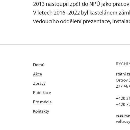
2013 nastoupil zpět do NPÚ jako pracovn
V letech 2016–2022 byl kastelánem zámk
vedoucího oddělení prezentace, instalac
RYCHL
Domů
Akce
státní 
Ostrov 
Zprávy
277 46 
Publikace
+420 3
Pro média
+420 7
Kontakty
rezerva
veltrus