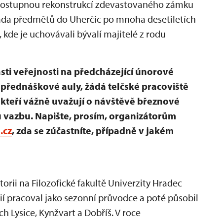
postupnou rekonstrukcí zdevastovaného zámku
řada předmětů do Uherčic po mnoha desetiletích
, kde je uchovávali bývalí majitelé z rodu
i veřejnosti na předcházející únorové
 přednáškové auly, žádá telčské pracoviště
kteří vážně uvažují o návštěvě březnové
 vazbu. Napište, prosím, organizátorům
.cz
, zda se zúčastníte, případně v jakém
torii na Filozofické fakultě Univerzity Hradec
ií pracoval jako sezonní průvodce a poté působil
h Lysice, Kynžvart a Dobříš. V roce