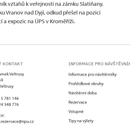
ík vztahů k veřejnosti na zámku Slatiňany.
u Vranov nad Dyjí, odkud přešel na pozici
í a expozic na ÚPS v Kroměříži.
Ý KONTAKT
INFORMACE PRO NÁVŠTĚVNÍ
zámek Veltrusy
Informace pro návštěvníky
59
Prohlídkové okruhy
Veltrusy
Návštěvní doba
15 781 146
Rezervace
24 348 776
Vstupné
ce:
Tipy na výlety
y.rezervace@npu.cz