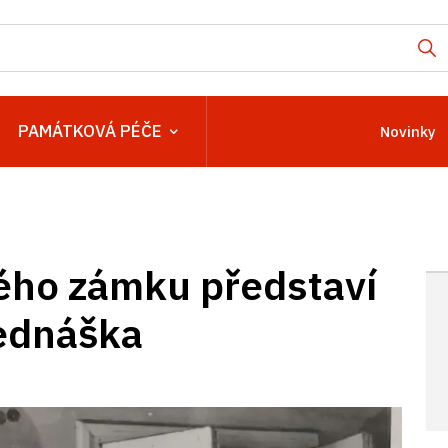
PAMÁTKOVÁ PÉČE
Novinky
kého zámku představí
ednáška