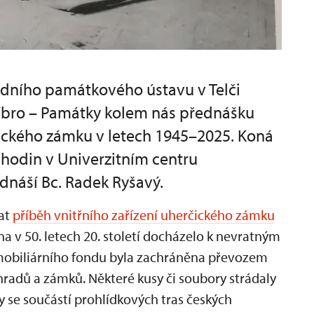
dního památkového ústavu v Telči
říbro – Památky kolem nás přednášku
ického zámku v letech 1945–2025. Koná
 hodin v Univerzitním centru
ednáší Bc. Radek Ryšavý.
vat
příběh vnitřního zařízení uherčického zámku
a v 50. letech 20. století docházelo k nevratným
mobiliárního fondu byla zachráněna převozem
hradů a zámků. Některé kusy či soubory strádaly
ly se součástí prohlídkových tras českých