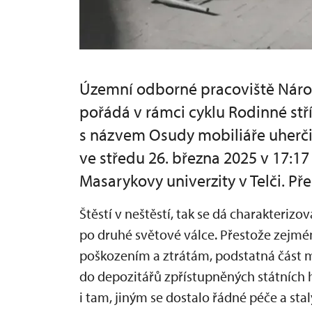
Územní odborné pracoviště Náro
pořádá v rámci cyklu Rodinné st
s názvem Osudy mobiliáře uherč
ve středu 26. března 2025 v 17:17
Masarykovy univerzity v Telči. Př
Štěstí v neštěstí, tak se dá charakterizo
po druhé světové válce. Přestože zejmén
poškozením a ztrátám, podstatná část 
do depozitářů zpřístupněných státních 
i tam, jiným se dostalo řádné péče a sta