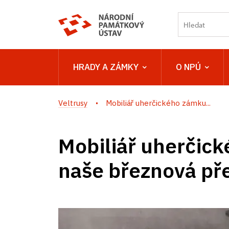
HRADY A ZÁMKY
O NPÚ
Veltrusy
Mobiliář uherčického zámku...
Mobiliář uherčic
naše březnová př