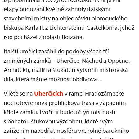
etapy budování Květné zahrady italskými
stavebními mistry na objednávku olomouckého
biskupa Karla II. z Lichtensteinu-Castelkorna, jehož
rod pocházel z oblasti Bolzana.
Italští umělci zasáhli do podoby všech tří
zmíněných zámků – Uherčice, Náchod a Opočno.
Architekti, malíři a štukatéři vytvořili mistrovská
díla, která máme možnost obdivovat.
V létě se na
Uherčicích
v rámci Hradozámecké
noci otevře nová prohlídková trasa v západním
křídle zámku. Tvořit ji budou čtyři místnosti
s bohatou štukovou výzdobou, které svým
zařízením navodí atmosféru vrcholně barokního