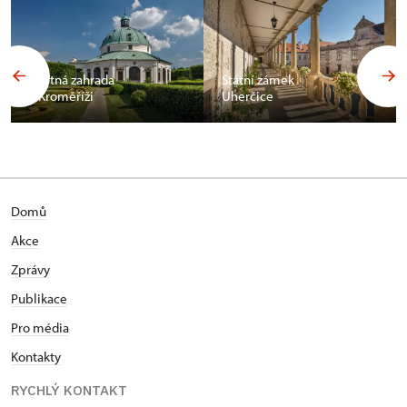
Květná zahrada
Státní zámek
v Kroměříži
Uherčice
Domů
Akce
Zprávy
Publikace
Pro média
Kontakty
RYCHLÝ KONTAKT