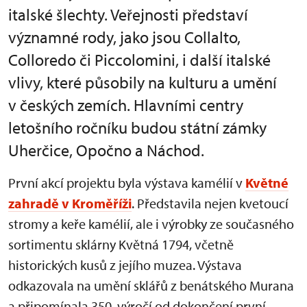
italské šlechty. Veřejnosti představí
významné rody, jako jsou Collalto,
Colloredo či Piccolomini, i další italské
vlivy, které působily na kulturu a umění
v českých zemích. Hlavními centry
letošního ročníku budou státní zámky
Uherčice, Opočno a Náchod.
První akcí projektu byla výstava kamélií v
Květné
zahradě v Kroměříži
. Představila nejen kvetoucí
stromy a keře kamélií, ale i výrobky ze současného
sortimentu sklárny Květná 1794, včetně
historických kusů z jejího muzea. Výstava
odkazovala na umění sklářů z benátského Murana
a připomínala 350. výročí od dokončení první