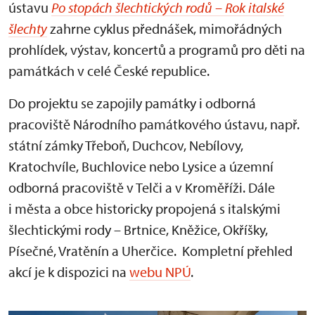
ústavu
P
o stopách šlechtických rodů – Rok italské
šlechty
zahrne cyklus přednášek, mimořádných
prohlídek, výstav, koncertů a programů pro děti na
památkách v celé České republice.
Do projektu se zapojily památky i odborná
pracoviště Národního památkového ústavu, např.
státní zámky Třeboň, Duchcov, Nebílovy,
Kratochvíle, Buchlovice nebo Lysice a územní
odborná pracoviště v Telči a v Kroměříži. Dále
i města a obce historicky propojená s italskými
šlechtickými rody – Brtnice, Kněžice, Okříšky,
Písečné, Vratěnín a Uherčice. Kompletní přehled
akcí je k dispozici na
webu NPÚ
.