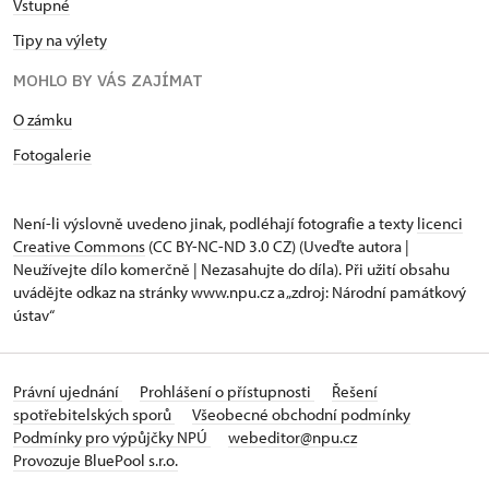
Vstupné
Tipy na výlety
MOHLO BY VÁS ZAJÍMAT
O zámku
Fotogalerie
Není-li výslovně uvedeno jinak, podléhají fotografie a texty
licenci
Creative Commons
(CC BY-NC-ND 3.0 CZ) (Uveďte autora |
Neužívejte dílo komerčně | Nezasahujte do díla). Při užití obsahu
uvádějte odkaz na stránky www.npu.cz a „zdroj: Národní památkový
ústav“
Právní ujednání
Prohlášení o přístupnosti
Řešení
spotřebitelských sporů
Všeobecné obchodní podmínky
Podmínky pro výpůjčky NPÚ
webeditor@npu.cz
Provozuje BluePool s.r.o.