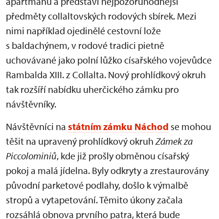
apartmánu a představí nejpozoruhodnější
předměty collaltovských rodových sbírek. Mezi
nimi například ojedinělé cestovní lože
s baldachýnem, v rodové tradici pietně
uchovávané jako polní lůžko císařského vojevůdce
Rambalda XIII. z Collalta. Nový prohlídkový okruh
tak rozšíří nabídku uherčického zámku pro
návštěvníky.
Návštěvníci na
státním zámku Náchod
se mohou
těšit na upravený prohlídkový okruh
Zámek za
Piccolominiů
, kde již prošly obměnou císařský
pokoj a malá jídelna. Byly odkryty a zrestaurovány
původní parketové podlahy, došlo k výmalbě
stropů a vytapetování. Těmito úkony začala
rozsáhlá obnova prvního patra, která bude