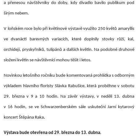
a přenesou návštěvníky do doby, kdy divadlo bavilo publikum pod
širým nebem.
V loňském roce bylo při květinové výstavě využito 250 květů amaryllis
ve dvanácti barevných variacích, které doplnily stovky růží, kal,
orchidejí, pryskyřníků, tulipánů a dalších květin. Na podobné druhové
složení květin se návštěvníci mohou těšit i letos.
Novinkou letošního ročníku bude komentovaná prohlídka s odborným
výkladem hlavního floristy
Slávka Rabušice
, která proběhne
v sobotu
29. března v 9 a 10 hodin.
Na závěr výstavy, v neděli
13. dubna
v 16 hodin
, se ve Schwarzenberském sále uskuteční
Jarní kytarový
koncert Štěpána Raka
.
Výstava bude otevřena
od 29. března do 13. dubna.