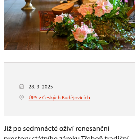
28. 3. 2025
ÚPS v Českých Budějovicích
Již po sedmnácté oživí renesanční
prostory státního zámku Třeboň tradiční