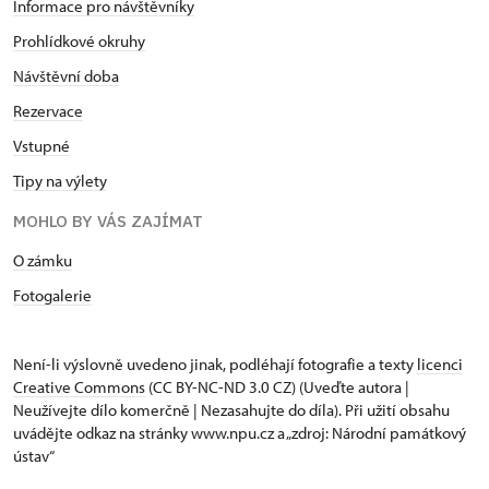
Informace pro návštěvníky
Prohlídkové okruhy
Návštěvní doba
Rezervace
Vstupné
Tipy na výlety
MOHLO BY VÁS ZAJÍMAT
O zámku
Fotogalerie
Není-li výslovně uvedeno jinak, podléhají fotografie a texty
licenci
Creative Commons
(CC BY-NC-ND 3.0 CZ) (Uveďte autora |
Neužívejte dílo komerčně | Nezasahujte do díla). Při užití obsahu
uvádějte odkaz na stránky www.npu.cz a „zdroj: Národní památkový
ústav“