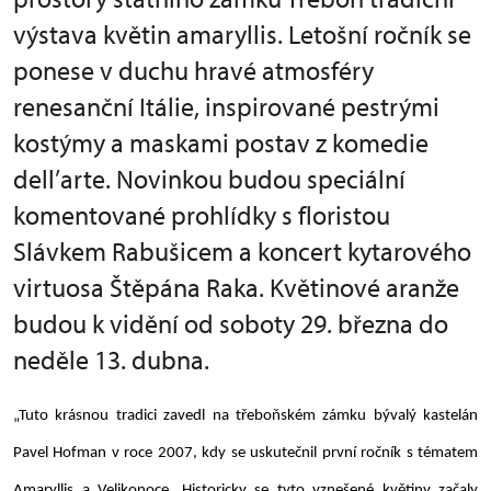
výstava květin amaryllis. Letošní ročník se
ponese v duchu hravé atmosféry
renesanční Itálie, inspirované pestrými
kostýmy a maskami postav z komedie
dell’arte. Novinkou budou speciální
komentované prohlídky s floristou
Slávkem Rabušicem a koncert kytarového
virtuosa Štěpána Raka. Květinové aranže
budou k vidění od soboty 29. března do
neděle 13. dubna.
„Tuto krásnou tradici zavedl na třeboňském zámku bývalý kastelán
Pavel Hofman v roce 2007, kdy se uskutečnil první ročník s tématem
Amaryllis a Velikonoce. Historicky se tyto vznešené květiny začaly