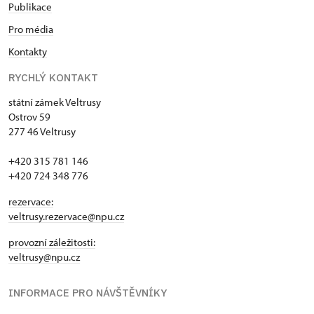
Publikace
Pro média
Kontakty
RYCHLÝ KONTAKT
státní zámek Veltrusy
Ostrov 59
277 46 Veltrusy
+420 315 781 146
+420 724 348 776
rezervace:
veltrusy.rezervace@npu.cz
provozní záležitosti:
veltrusy@npu.cz
INFORMACE PRO NÁVŠTĚVNÍKY