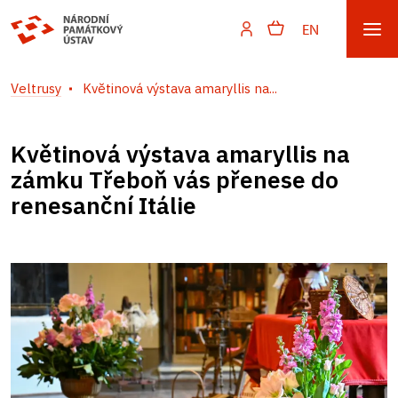
EN
Veltrusy
Květinová výstava amaryllis na...
Květinová výstava amaryllis na
zámku Třeboň vás přenese do
renesanční Itálie