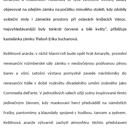
objevovat na zdejším zámku na počátku minulého století, kdy zdobily
sváteční stoly i zámecké prostory při oslavách knížecích Vánoc.
Nejvyhledávanější byly tenkrát červené a bílé květy“, přibližuje
kastelánka zámku Třeboň Erika Suchanová.
Květinové aranže, v nichž hlavní roli bude opět hrát Amarylis, promění
renesanční rožmberské sály zámku v neobyčejnou podívanou plnou
barev a vůní. Letošní výstava pomyslně zavede návštěvníky do
renesanční Itálie v době rozkvětu divadelního umění známého jako
Commedia dell’arte
. V jednotlivých sálech ožijí scény inspirované tímto
jedinečným žánrem, kdy maskovaní herci předváděli na náměstích
frašky, pantomimy a klauniády spojené s hudbou, tancem a zpěvem.
Květinová aranže výtvarně zachytí atmosféru těchto představení