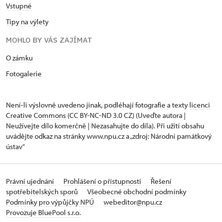
Vstupné
Tipy na výlety
MOHLO BY VÁS ZAJÍMAT
O zámku
Fotogalerie
Není-li výslovně uvedeno jinak, podléhají fotografie a texty
licenci
Creative Commons
(CC BY-NC-ND 3.0 CZ) (Uveďte autora |
Neužívejte dílo komerčně | Nezasahujte do díla). Při užití obsahu
uvádějte odkaz na stránky www.npu.cz a „zdroj: Národní památkový
ústav“
Právní ujednání
Prohlášení o přístupnosti
Řešení
spotřebitelských sporů
Všeobecné obchodní podmínky
Podmínky pro výpůjčky NPÚ
webeditor@npu.cz
Provozuje BluePool s.r.o.