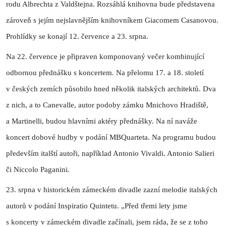
rodu Albrechta z Valdštejna. Rozsáhlá knihovna bude představena
zároveň s jejím nejslavnějším knihovníkem Giacomem Casanovou.
Prohlídky se konají 12. července a 23. srpna.
Na 22. července je připraven komponovaný večer kombinující
odbornou přednášku s koncertem. Na přelomu 17. a 18. století
v českých zemích působilo hned několik italských architektů. Dva
z nich, a to Canevalle, autor podoby zámku Mnichovo Hradiště,
a Martinelli, budou hlavními aktéry přednášky. Na ní naváže
koncert dobové hudby v podání MBQuarteta. Na programu budou
především italští autoři, například Antonio Vivaldi. Antonio Salieri
či Niccolo Paganini.
23. srpna v historickém zámeckém divadle zazní melodie italských
autorů v podání Inspiratio Quintetu. „Před třemi lety jsme
s koncerty v zámeckém divadle začínali, jsem ráda, že se z toho