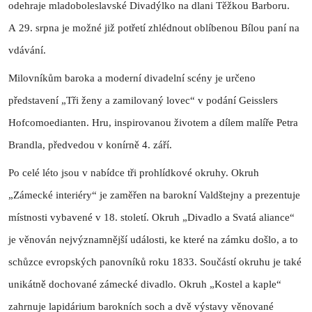
odehraje mladoboleslavské Divadýlko na dlani Těžkou Barboru.
A 29. srpna je možné již potřetí zhlédnout oblíbenou Bílou paní na
vdávání.
Milovníkům baroka a moderní divadelní scény je určeno
představení „Tři ženy a zamilovaný lovec“ v podání Geisslers
Hofcomoedianten. Hru, inspirovanou životem a dílem malíře Petra
Brandla, předvedou v konírně 4. září.
Po celé léto jsou v nabídce tři prohlídkové okruhy. Okruh
„Zámecké interiéry“ je zaměřen na barokní Valdštejny a prezentuje
místnosti vybavené v 18. století. Okruh „Divadlo a Svatá aliance“
je věnován nejvýznamnější události, ke které na zámku došlo, a to
schůzce evropských panovníků roku 1833. Součástí okruhu je také
unikátně dochované zámecké divadlo. Okruh „Kostel a kaple“
zahrnuje lapidárium barokních soch a dvě výstavy věnované