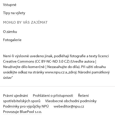
Vstupné
Tipy na výlety
MOHLO BY VÁS ZAJÍMAT
O zámku
Fotogalerie
Není-li výslovně uvedeno jinak, podléhají fotografie a texty
licenci
Creative Commons
(CC BY-NC-ND 3.0 CZ) (Uveďte autora |
Neužívejte dílo komerčně | Nezasahujte do díla). Při užití obsahu
uvádějte odkaz na stránky www.npu.cz a „zdroj: Národní památkový
ústav“
Právní ujednání
Prohlášení o přístupnosti
Řešení
spotřebitelských sporů
Všeobecné obchodní podmínky
Podmínky pro výpůjčky NPÚ
webeditor@npu.cz
Provozuje BluePool s.r.o.