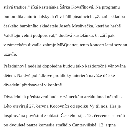
stává tradice,“ říká kastelánka Šárka Kovaříková. Na programu
budou díla autorů italských či v Itálii působících. „Zazní i skladba
českého barokního skladatele Josefa Myslivečka, kterého hrabě
Valdštejn velmi podporoval,“ dodává kastelánka. 6. září pak
v zámeckém divadle zahraje MBQuartet, tento koncert letní sezonu
uzavře.
Prázdninová nedělní dopoledne budou jako každoročně věnována
dětem. Na dvě pohádkové prohlídky interiérů naváže dětské
divadelní představení v konírně.
Divadelních představení bude v zámeckém areálu hned několik.
Léto otevírají 27. června Kočovníci od spolku Vy tři nos. Hra je
inspirována pověstmi z oblasti Českého ráje. 12. července se vrátí
po dvouleté pauze komedie strašidlo Cantervillské. 12. srpna