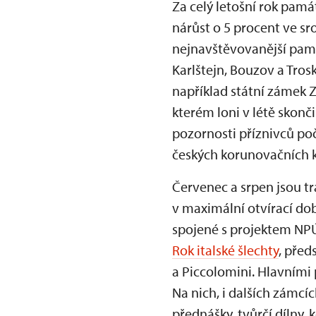
Za celý letošní rok pamá
nárůst o 5 procent ve sr
nejnavštěvovanější pamá
Karlštejn, Bouzov a Tro
například státní zámek 
kterém loni v létě skonči
pozornosti příznivců po
českých korunovačních k
Červenec a srpen jsou tr
v maximální otvírací do
spojené s projektem N
Rok italské šlechty
, před
a Piccolomini. Hlavními
Na nich, i dalších zámc
přednášky, tvůrčí dílny, 