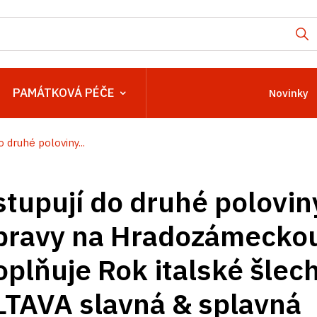
PAMÁTKOVÁ PÉČE
Novinky
 druhé poloviny...
tupují do druhé polovin
ípravy na Hradozámecko
plňuje Rok italské šlech
LTAVA slavná & splavná