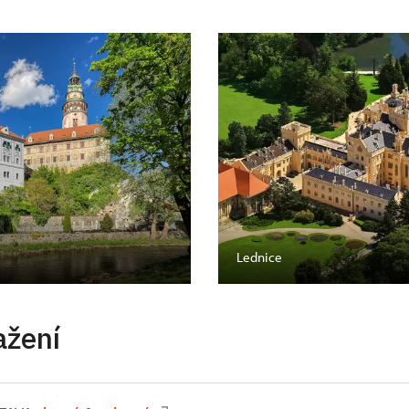
Lednice
ažení