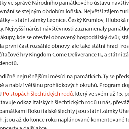
tky ve správě Národního památkového ústavu navštívily
ovnání se stejným obdobím loňska. Největší zájem turi
tky – státní zámky Lednice, Český Krumlov, Hluboká n
sky. Nejvyšší nárůst návštěvnosti zaznamenaly památk
Zákupy, kde se otevřel obnovený hospodářský dvůr, stá
la první část rozsáhlé obnovy, ale také státní hrad Trosk
čítačové hry Kingdom Come Deliverance II., a státní z
lenotů.
adičně nejrušnějšími měsíci na památkách. Ty se předs
bě a nabízí většinu prohlídkových okruhů. Program do
PÚ
Po stopách šlechtických rodů
, který ve svém už 15. 
stavuje odkaz italských šlechtických rodů u nás, převá
 památkami Roku italské šlechty jsou státní zámky Uh
ích, jsou až do konce roku naplánované komentované t
koncerty a další akce.