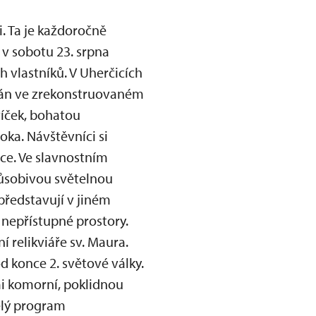
. Ta je každoročně
 v sobotu 23. srpna
h vlastníků. V Uherčicích
mán ve zrekonstruovaném
víček, bohatou
ka. Návštěvníci si
e. Ve slavnostním
působivou světelnou
ředstavují v jiném
y nepřístupné prostory.
í relikviáře sv. Maura.
 konce 2. světové války.
i komorní, poklidnou
elý program