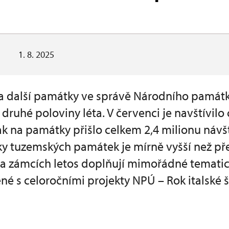
1. 8. 2025
 a další památky ve správě Národního pamá
ruhé poloviny léta. V červenci je navštívilo c
pak na památky přišlo celkem 2,4 milionu náv
dky tuzemských památek je mírně vyšší než p
 a zámcích letos doplňují mimořádné tematic
ené s celoročními projekty NPÚ – Rok italské 