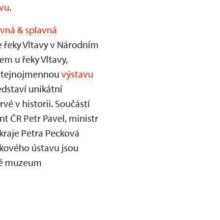
vu
.
avná & splavná
e řeky Vltavy v Národním
em u řeky Vltavy,
í stejnojmennou
výstavu
edstaví unikátní
é v historii. Součástí
t ČR Petr Pavel, ministr
kraje Petra Pecková
tkového ústavu jsou
cké muzeum