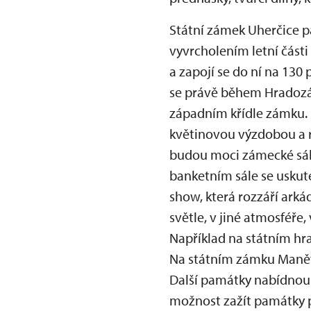
Státní zámek Uherčice p
vyvrcholením letní část
a zapojí se do ní na 130 
se právě během Hradozá
západním křídle zámku. 
květinovou výzdobou a r
budou moci zámecké sál
banketním sále se uskut
show, která rozzáří ark
světle, v jiné atmosféře,
Například na státním hra
Na státním zámku Manětí
Další památky nabídnou 
možnost zažít památky p