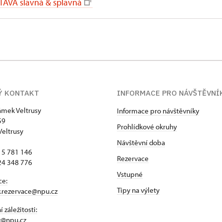
LTAVA slavná & splavná
Ý KONTAKT
INFORMACE PRO NÁVŠTĚVNÍ
zámek Veltrusy
Informace pro návštěvníky
59
Prohlídkové okruhy
Veltrusy
Návštěvní doba
15 781 146
Rezervace
24 348 776
Vstupné
ce:
Tipy na výlety
y.rezervace@npu.cz
 záležitosti:
y@npu.cz