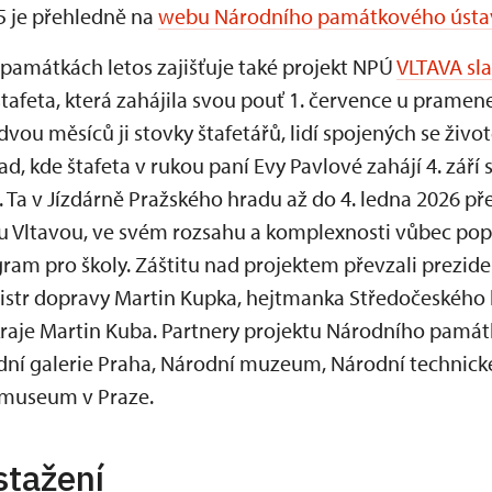
 je přehledně na
webu Národního památkového ústa
amátkách letos zajišťuje také projekt NPÚ
VLTAVA sl
tafeta, která zahájila svou pouť 1. července u pramen
u měsíců ji stovky štafetářů, lidí spojených se život
ad, kde štafeta v rukou paní Evy Pavlové zahájí 4. zář
. Ta v Jízdárně Pražského hradu až do 4. ledna 2026 př
u Vltavou, ve svém rozsahu a komplexnosti vůbec poprv
am pro školy. Záštitu nad projektem převzali preziden
nistr dopravy Martin Kupka, hejtmanka Středočeského 
raje Martin Kuba. Partnery projektu Národního pamá
odní galerie Praha, Národní muzeum, Národní techni
museum v Praze.
stažení