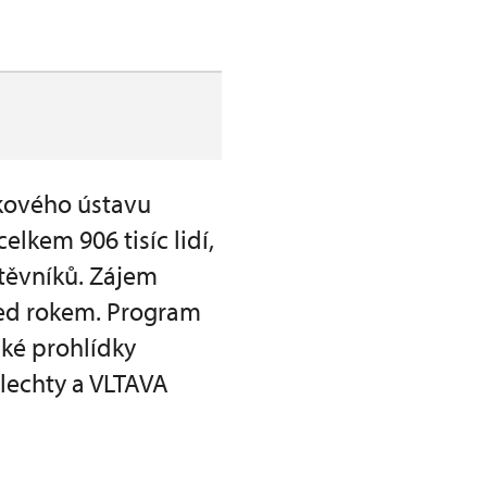
tkového ústavu
elkem 906 tisíc lidí,
štěvníků. Zájem
řed rokem. Program
ké prohlídky
šlechty a VLTAVA