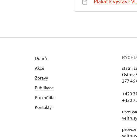
Plakát k výstavě V
RYCHL
Domů
Akce
státní 
Ostrov 
Zprávy
277 46 
Publikace
+420 3
Pro média
+420 7
Kontakty
rezerva
veltrus
provozní
veltrus