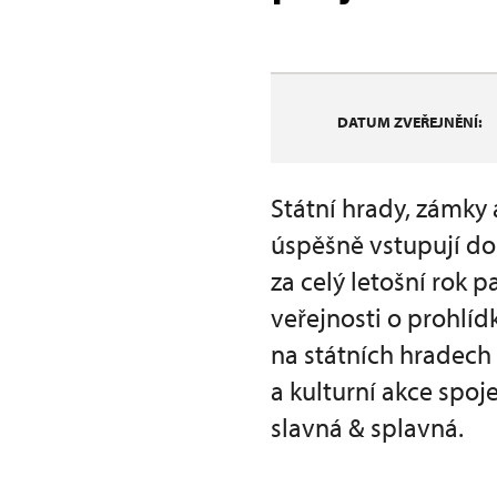
DATUM ZVEŘEJNĚNÍ:
Státní hrady, zámky
úspěšně vstupují do d
za celý letošní rok 
veřejnosti o prohlí
na státních hradech
a kulturní akce spoj
slavná & splavná.