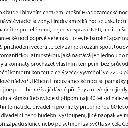
ak bude i hlavním centrem letošní Hradozámecké noci
i návštěvnické sezony. Hradozámecká noc se uskuteční
památek po celé zemi, nejen ve správě NPÚ, ale i dalšíc
mecké noci poprvé veřejnosti otevře barokní apart
S příchodem večera se celý zámek rozzáří spoustou s
omantickou atmosférou, jaká nastává jen jednou do ro
y a komnaty procházet vlastním tempem, bez průvodc
eční komorní koncert a celý večer vyvrcholí ve 22:00 
ádové nádvoří. Během Hradozámecké noci se památky p
 v jiné podobě. Ožívají dávné příběhy a otvírají se jind
du a zámku Bečov, kde si připomínají 40 let od nalezen
n tematické divadelní prohlídky připomenou 80 let od
divadelní nebo hudební vystoupení, jiné naopak velm
ři západu slunce nebo po setmění za světla svíček. C