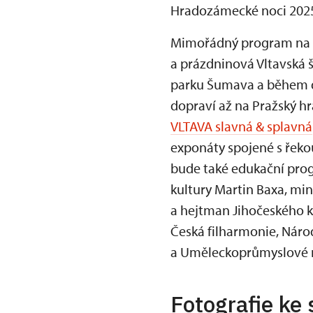
Hradozámecké noci 2025
Mimořádný program na p
a prázdninová Vltavská š
parku Šumava a během dvo
dopraví až na Pražský hr
VLTAVA slavná & splavná
exponáty spojené s řeko
bude také edukační progr
kultury Martin Baxa, mi
a hejtman Jihočeského k
Česká filharmonie, Nár
a Uměleckoprůmyslové 
Fotografie ke 