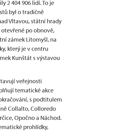
 2 404 906 lidí. To je
stů byl o tradičně
ad Vltavou, státní hrady
y otevřené po obnově,
tní zámek Litomyšl, na
y, který je v centru
ámek Kunštát s výstavou
tavují veřejnosti
plňují tematické akce
pokračování, s podtitulem
žně Collalto, Colloredo
erčice, Opočno a Náchod.
ematické prohlídky,