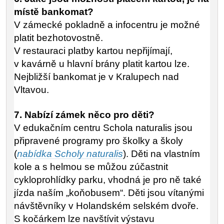
místě bankomat?
V zámecké pokladně a infocentru je možné
platit bezhotovostně.
V restauraci platby kartou nepřijímají,
v kavárně u hlavní brány platit kartou lze.
Nejbližší bankomat je v Kralupech nad
Vltavou.
7. Nabízí zámek něco pro děti?
V edukačním centru Schola naturalis jsou
připravené programy pro školky a školy
(
nabídka Scholy naturalis
). Děti na vlastním
kole a s helmou se můžou zúčastnit
cykloprohlídky parku, vhodná je pro ně také
jízda naším „koňobusem“. Děti jsou vítanými
návštěvníky v Holandském selském dvoře.
S kočárkem lze navštívit výstavu