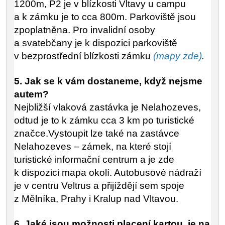
1200m, P2 je v blízkosti Vltavy u campu
a k zámku je to cca 800m. Parkoviště jsou
zpoplatněna. Pro invalidní osoby
a svatebčany je k dispozici parkoviště
v bezprostřední blízkosti zámku
(mapy zde)
.
5. Jak se k vám dostaneme, když nejsme
autem?
Nejbližší vlaková zastávka je Nelahozeves,
odtud je to k zámku cca 3 km po turistické
značce.Vystoupit lze také na zastávce
Nelahozeves – zámek, na které stojí
turistické informační centrum a je zde
k dispozici mapa okolí. Autobusové nádraží
je v centru Veltrus a přijíždějí sem spoje
z Mělníka, Prahy i Kralup nad Vltavou.
6. Jaké jsou možnosti placení kartou, je na