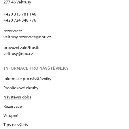
277 46 Veltrusy
+420 315 781 146
+420 724 348 776
rezervace:
veltrusy.rezervace@npu.cz
provozní záležitosti:
veltrusy@npu.cz
INFORMACE PRO NÁVŠTĚVNÍKY
Informace pro návštěvníky
Prohlídkové okruhy
Návštěvní doba
Rezervace
Vstupné
Tipy na výlety