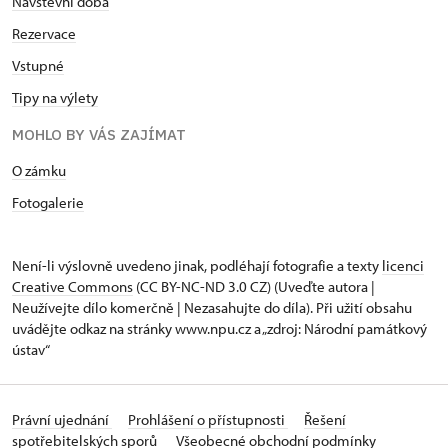
Návštěvní doba
Rezervace
Vstupné
Tipy na výlety
MOHLO BY VÁS ZAJÍMAT
O zámku
Fotogalerie
Není-li výslovně uvedeno jinak, podléhají fotografie a texty
licenci
Creative Commons
(CC BY-NC-ND 3.0 CZ) (Uveďte autora |
Neužívejte dílo komerčně | Nezasahujte do díla). Při užití obsahu
uvádějte odkaz na stránky www.npu.cz a „zdroj: Národní památkový
ústav“
Právní ujednání
Prohlášení o přístupnosti
Řešení
spotřebitelských sporů
Všeobecné obchodní podmínky