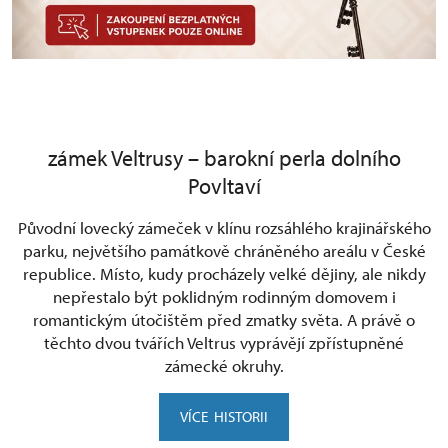
zámek Veltrusy – barokní perla dolního
Povltaví
Původní lovecký zámeček v klínu rozsáhlého krajinářského
parku, největšího památkově chráněného areálu v České
republice. Místo, kudy procházely velké dějiny, ale nikdy
nepřestalo být poklidným rodinným domovem i
romantickým útočištěm před zmatky světa. A právě o
těchto dvou tvářích Veltrus vyprávějí zpřístupněné
zámecké okruhy.
VÍCE HISTORII