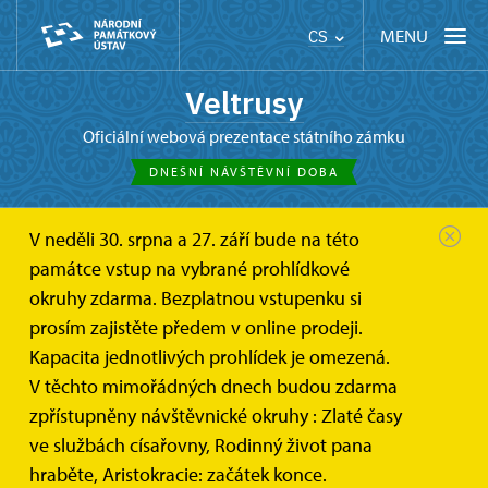
MENU
CS
Veltrusy
oficiální webová prezentace státního zámku
DNEŠNÍ NÁVŠTĚVNÍ DOBA
V neděli 30. srpna a 27. září bude na této
památce vstup na vybrané prohlídkové
okruhy zdarma. Bezplatnou vstupenku si
prosím zajistěte předem v online prodeji.
Kapacita jednotlivých prohlídek je omezená.
V těchto mimořádných dnech budou zdarma
zpřístupněny návštěvnické okruhy : Zlaté časy
ve službách císařovny, Rodinný život pana
hraběte, Aristokracie: začátek konce.