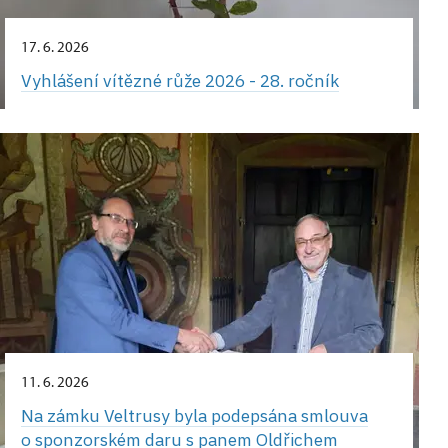
17. 6. 2026
Vyhlášení vítězné růže 2026 - 28. ročník
11. 6. 2026
Na zámku Veltrusy byla podepsána smlouva
o sponzorském daru s panem Oldřichem