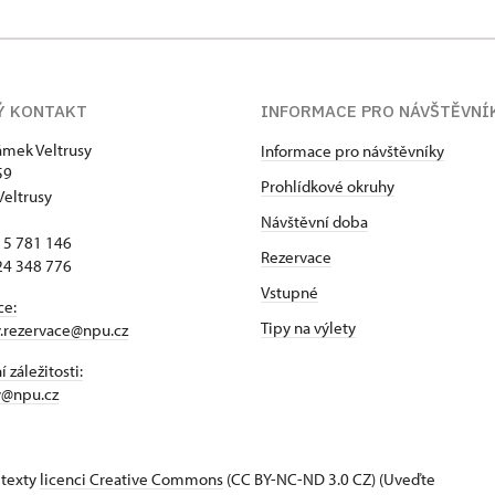
Ý KONTAKT
INFORMACE PRO NÁVŠTĚVNÍ
zámek Veltrusy
Informace pro návštěvníky
59
Prohlídkové okruhy
Veltrusy
Návštěvní doba
15 781 146
Rezervace
24 348 776
Vstupné
ce:
Tipy na výlety
y.rezervace@npu.cz
 záležitosti:
y@npu.cz
 texty
licenci Creative Commons
(CC BY-NC-ND 3.0 CZ) (Uveďte