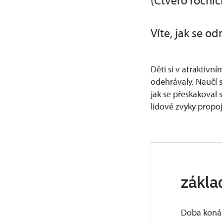
(Čtvero roční
Víte, jak se o
Děti si v atraktivn
odehrávaly. Naučí s
jak se přeskakoval 
lidové zvyky propo
zákla
Doba koná