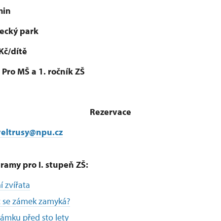
min
ecký park
Kč/dítě
:
Pro MŠ a 1. ročník ZŠ
Rezervace
eltrusy@npu.cz
ramy pro I. stupeň ZŠ:
í zvířata
č se zámek zamyká?
ámku před sto lety