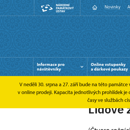
Novinky
A
Informace pro
Online vstupenky
návštěvníky
a dárkové poukazy
V neděli 30. srpna a 27. září bude na této památc
v online prodeji. Kapacita jednotlivých prohlídek
časy ve službách cí
Lidové 