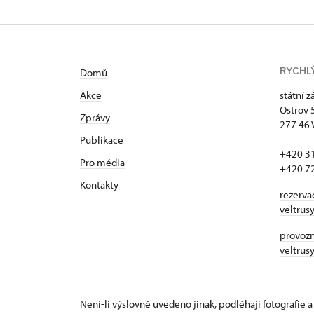
RYCHL
Domů
Akce
státní 
Ostrov 
Zprávy
277 46 
Publikace
+420 3
Pro média
+420 7
Kontakty
rezerva
veltrus
provozní
veltrus
Není-li výslovně uvedeno jinak, podléhají fotografie a