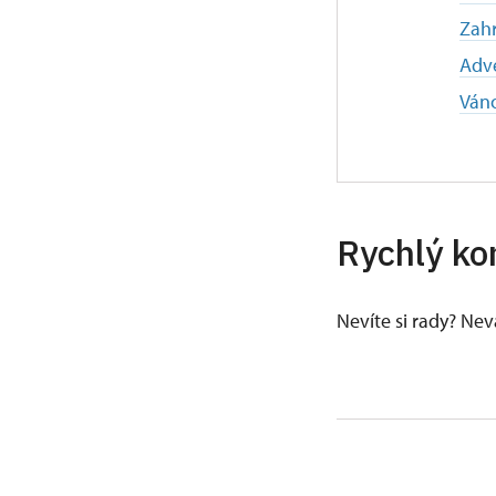
Zahr
Adve
Ván
Rychlý ko
Nevíte si rady? Ne