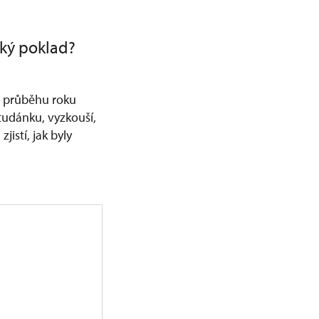
ský poklad?
 v průběhu roku
studánku, vyzkouší,
istí, jak byly