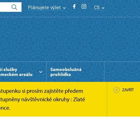
Plánujete výlet
CS
ší služby
Samoobslužná
ámeckém areálu
prohlídka
stupenku si prosím zajistěte předem
ZAVŘÍT
tupněny návštěvnické okruhy : Zlaté
once.