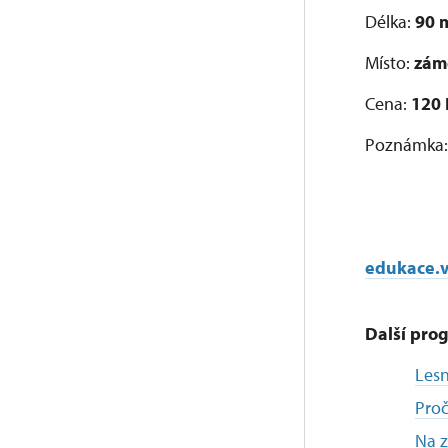
Délka:
90 
Místo:
zám
Cena:
120
Poznámka
edukace.v
Další prog
Lesn
Pro
Na z