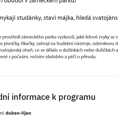
ch období v zámeckém parku)
dmykají studánky, staví májka, hledá svatoján
ím prostředí zámeckého parku vyzkouší, jaké lidové zvyky se
e písničky, říkačky, zahrají na hudební nástroje, odemknou 
svatojánský oheň, co se dělalo o dožínkách nebo dušičkách a zj
jené s počasím, ročním obdobím a péčí o přírodu.
dní informace k programu
ní:
duben-říjen