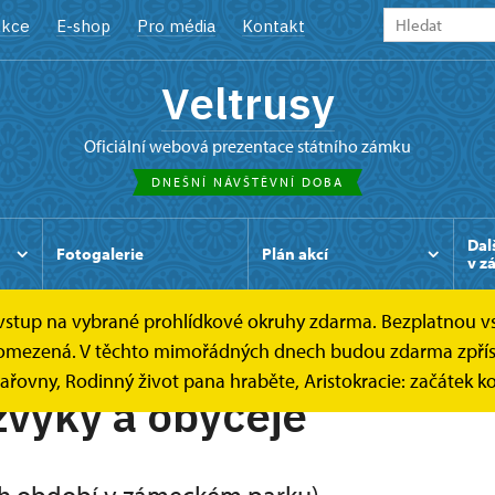
kce
E-shop
Pro média
Kontakt
Veltrusy
oficiální webová prezentace státního zámku
DNEŠNÍ NÁVŠTĚVNÍ DOBA
Dal
Fotogalerie
Plán akcí
v z
e vstup na vybrané prohlídkové okruhy zdarma. Bezplatnou v
 je omezená. V těchto mimořádných dnech budou zdarma zpřís
sařovny, Rodinný život pana hraběte, Aristokracie: začátek k
zvyky a obyčeje