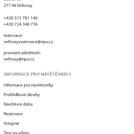
277 46 Veltrusy
+420 315 781 146
+420 724 348 776
rezervace:
veltrusy.rezervace@npu.cz
provozní záležitosti:
veltrusy@npu.cz
INFORMACE PRO NÁVŠTĚVNÍKY
Informace pro návštěvníky
Prohlídkové okruhy
Návštěvní doba
Rezervace
Vstupné
Tipy na výlety