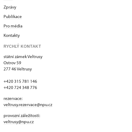
Zprávy
Publikace
Pro média
Kontakty
RYCHLÝ KONTAKT
státní zámek Veltrusy
Ostrov 59
277 46 Veltrusy
+420 315 781 146
+420 724 348 776
rezervace:
veltrusy.rezervace@npu.cz
provozní záležitosti:
veltrusy@npu.cz