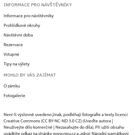
INFORMACE PRO NÁVŠTĚVNÍKY
Informace pro návštěvníky
Prohlídkové okruhy
Návštěvní doba
Rezervace
Vstupné
Tipy na výlety
MOHLO BY VÁS ZAJÍMAT
O zámku
Fotogalerie
Není-li výslovně uvedeno jinak, podléhají fotografie a texty
licenci
Creative Commons
(CC BY-NC-ND 3.0 CZ) (Uveďte autora |
Neužívejte dílo komerčně | Nezasahujte do díla). Při užití obsahu
uvádějte odkaz na stránky www.npu.cz a „zdroj: Národní památkový