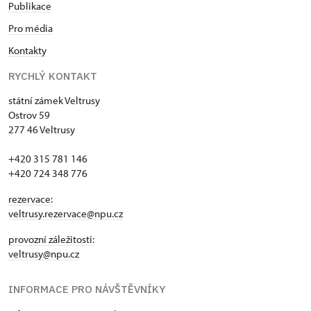
Publikace
Pro média
Kontakty
RYCHLÝ KONTAKT
státní zámek Veltrusy
Ostrov 59
277 46 Veltrusy
+420 315 781 146
+420 724 348 776
rezervace:
veltrusy.rezervace@npu.cz
provozní záležitosti:
veltrusy@npu.cz
INFORMACE PRO NÁVŠTĚVNÍKY