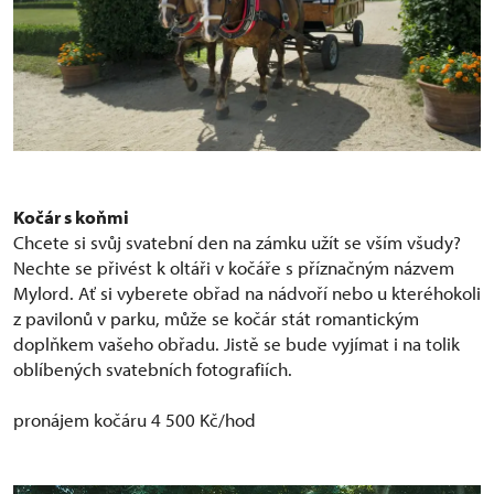
Kočár s koňmi
Chcete si svůj svatební den na zámku užít se vším všudy?
Nechte se přivést k oltáři v kočáře s příznačným názvem
Mylord. Ať si vyberete obřad na nádvoří nebo u kteréhokoli
z pavilonů v parku, může se kočár stát romantickým
doplňkem vašeho obřadu. Jistě se bude vyjímat i na tolik
oblíbených svatebních fotografiích.
pronájem kočáru 4 500 Kč/hod