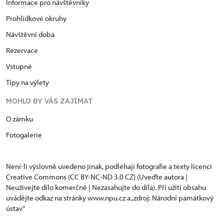
Informace pro návštěvníky
Prohlídkové okruhy
Návštěvní doba
Rezervace
Vstupné
Tipy na výlety
MOHLO BY VÁS ZAJÍMAT
O zámku
Fotogalerie
Není-li výslovně uvedeno jinak, podléhají fotografie a texty
licenci
Creative Commons
(CC BY-NC-ND 3.0 CZ) (Uveďte autora |
Neužívejte dílo komerčně | Nezasahujte do díla). Při užití obsahu
uvádějte odkaz na stránky www.npu.cz a „zdroj: Národní památkový
ústav“