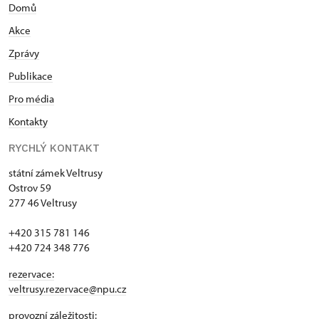
Domů
Akce
Zprávy
Publikace
Pro média
Kontakty
RYCHLÝ KONTAKT
státní zámek Veltrusy
Ostrov 59
277 46 Veltrusy
+420 315 781 146
+420 724 348 776
rezervace:
veltrusy.rezervace@npu.cz
provozní záležitosti: