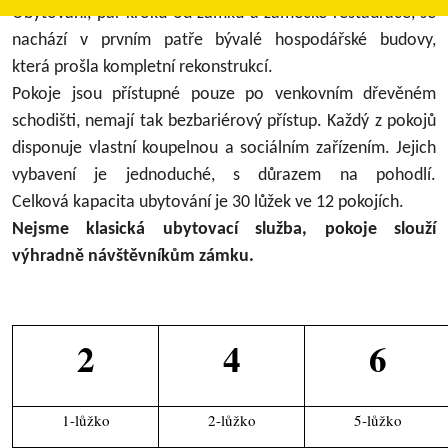
Ubytování, pár kroků od zámku a zámecké restaurace, se
nachází v prvním patře bývalé hospodářské budovy,
která prošla kompletní rekonstrukcí.
Pokoje jsou přístupné pouze po venkovním dřevěném
schodišti, nemají tak bezbariérový přístup. Každý z pokojů
disponuje vlastní koupelnou a sociálním zařízením. Jejich
vybavení je jednoduché, s důrazem na pohodlí.
Celková kapacita ubytování je 30 lůžek ve 12 pokojích.
Nejsme klasická ubytovací služba, pokoje slouží
výhradně návštěvníkům zámku.
2
4
6
1-lůžko
2-lůžko
5-lůžko