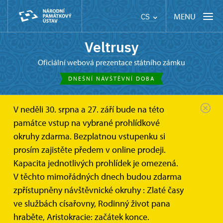
MENU
CS
Veltrusy
oficiální webová prezentace státního zámku
DNEŠNÍ NÁVŠTĚVNÍ DOBA
V neděli 30. srpna a 27. září bude na této
památce vstup na vybrané prohlídkové
okruhy zdarma. Bezplatnou vstupenku si
Programy pro ZŠ a SŠ
prosím zajistěte předem v online prodeji.
Kapacita jednotlivých prohlídek je omezená.
Státní zámek Veltrusy nabízí edukační programy,
V těchto mimořádných dnech budou zdarma
které vycházejí z rámcových vzdělávacích programů
zpřístupněny návštěvnické okruhy : Zlaté časy
pro základní a střední školy. Tematicky zaměřené
ve službách císařovny, Rodinný život pana
edukační programy nabízí možnost rozšířit a obohatit
hraběte, Aristokracie: začátek konce.