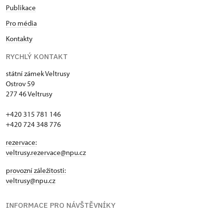
Publikace
Pro média
Kontakty
RYCHLÝ KONTAKT
státní zámek Veltrusy
Ostrov 59
277 46 Veltrusy
+420 315 781 146
+420 724 348 776
rezervace:
veltrusy.rezervace@npu.cz
provozní záležitosti:
veltrusy@npu.cz
INFORMACE PRO NÁVŠTĚVNÍKY