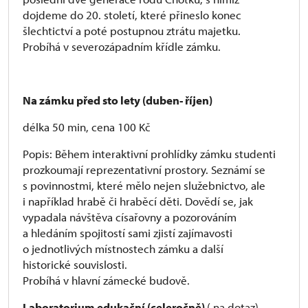
dojdeme do 20. století, které přineslo konec
šlechtictví a poté postupnou ztrátu majetku.
Probíhá v severozápadním křídle zámku.
Na zámku před sto lety (duben- říjen)
délka 50 min, cena 100 Kč
Popis: Během interaktivní prohlídky zámku studenti
prozkoumají reprezentativní prostory. Seznámí se
s povinnostmi, které mělo nejen služebnictvo, ale
i například hrabě či hraběcí děti. Dovědí se, jak
vypadala návštěva císařovny a pozorováním
a hledáním spojitostí sami zjistí zajímavosti
o jednotlivých místnostech zámku a další
historické souvislosti.
Probíhá v hlavní zámecké budově.
Laboratorium edukační (celeročně)
( na dotaz)