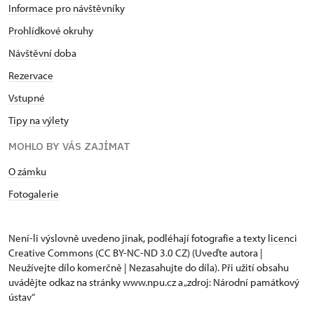
Informace pro návštěvníky
Prohlídkové okruhy
Návštěvní doba
Rezervace
Vstupné
Tipy na výlety
MOHLO BY VÁS ZAJÍMAT
O zámku
Fotogalerie
Není-li výslovně uvedeno jinak, podléhají fotografie a texty
licenci
Creative Commons
(CC BY-NC-ND 3.0 CZ) (Uveďte autora |
Neužívejte dílo komerčně | Nezasahujte do díla). Při užití obsahu
uvádějte odkaz na stránky www.npu.cz a „zdroj: Národní památkový
ústav“