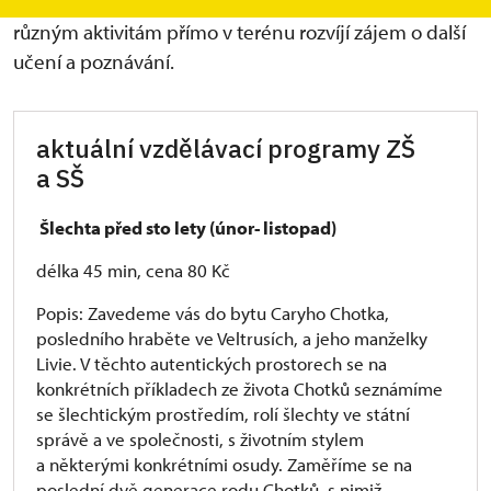
školní výuku nejen o nové informace, ale také díky
různým aktivitám přímo v terénu rozvíjí zájem o další
učení a poznávání.
aktuální vzdělávací programy ZŠ
a SŠ
Šlechta před sto lety (únor- listopad)
délka 45 min, cena 80 Kč
Popis: Zavedeme vás do bytu Caryho Chotka,
posledního hraběte ve Veltrusích, a jeho manželky
Livie. V těchto autentických prostorech se na
konkrétních příkladech ze života Chotků seznámíme
se šlechtickým prostředím, rolí šlechty ve státní
správě a ve společnosti, s životním stylem
a některými konkrétními osudy. Zaměříme se na
poslední dvě generace rodu Chotků, s nimiž