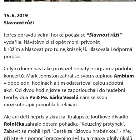
15. 6. 2019
Slavnost růží
I přes opravdu velmi horké počasí se
"Slavnost růží"
vydařila. Návštěvníci si opět mohli přivonět
k růžím a hlasovat pro tu nejkrásnější. Hlasovala i odporná
porota.
Celým dnem nás také provázel bohatý program v podobě
koncertů. Mark Johnston zahrál se svou skupinou
Ambiam
v dopolední hodinách a tím odstartoval celou sobotní
akci. Od dvou hodin jsme se zaposlouchali do hudební
tvorby dua
Pe & Pe.
Šárka Veselá
nám se svou
muzikoterapií pomohla k relaxaci.
Ale ani děti nepřišly zkrátka. Kralupské loutkové divadlo
Rolnička
zahrálo dětem pohádku "Kouzelný prstýnek".
Zabavit se mohli i při "Cestě za růžovou hraběnkou" - hře,
při které s pomocí pracovního sešitu a mapky plnily úkolů