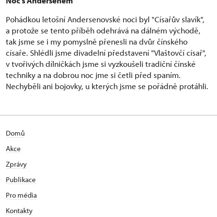
Noc s Andersenem
Pohádkou letošní Andersenovské noci byl "Císařův slavík",
a protože se tento příběh odehrává na dálném východě,
tak jsme se i my pomyslně přenesli na dvůr čínského
císaře. Shlédli jsme divadelní představení "Vlaštovčí císař",
v tvořivých dílničkách jsme si vyzkoušeli tradiční čínské
techniky a na dobrou noc jme si četli před spaním.
Nechyběli ani bojovky, u kterých jsme se pořádně protáhli.
Domů
Akce
Zprávy
Publikace
Pro média
Kontakty