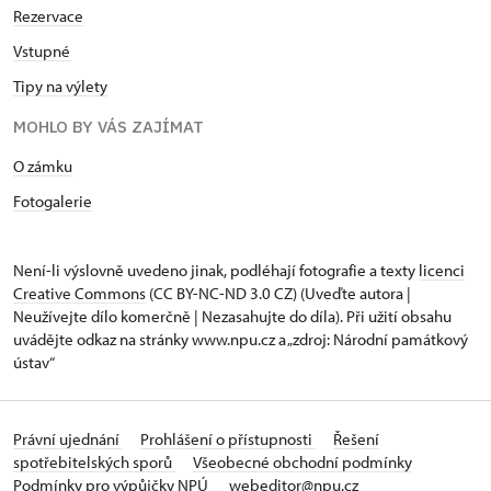
Rezervace
Vstupné
Tipy na výlety
MOHLO BY VÁS ZAJÍMAT
O zámku
Fotogalerie
Není-li výslovně uvedeno jinak, podléhají fotografie a texty
licenci
Creative Commons
(CC BY-NC-ND 3.0 CZ) (Uveďte autora |
Neužívejte dílo komerčně | Nezasahujte do díla). Při užití obsahu
uvádějte odkaz na stránky www.npu.cz a „zdroj: Národní památkový
ústav“
Právní ujednání
Prohlášení o přístupnosti
Řešení
spotřebitelských sporů
Všeobecné obchodní podmínky
Podmínky pro výpůjčky NPÚ
webeditor@npu.cz