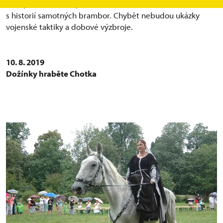
že si povíme o této podivné válce, ale seznámíme se také
s historií samotných brambor. Chybět nebudou ukázky
vojenské taktiky a dobové výzbroje.
10. 8. 2019
Dožínky hraběte Chotka