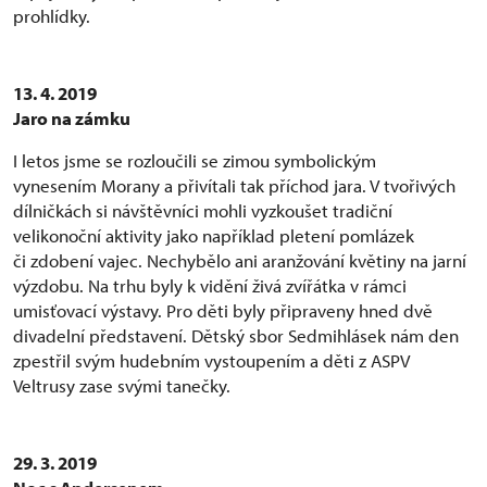
prohlídky.
13. 4. 2019
Jaro na zámku
I letos jsme se rozloučili se zimou symbolickým
vynesením Morany a přivítali tak příchod jara. V tvořivých
dílničkách si návštěvníci mohli vyzkoušet tradiční
velikonoční aktivity jako například pletení pomlázek
či zdobení vajec. Nechybělo ani aranžování květiny na jarní
výzdobu. Na trhu byly k vidění živá zvířátka v rámci
umisťovací výstavy. Pro děti byly připraveny hned dvě
divadelní představení. Dětský sbor Sedmihlásek nám den
zpestřil svým hudebním vystoupením a děti z ASPV
Veltrusy zase svými tanečky.
29. 3. 2019