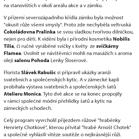
na stanovištích v okolí areálu akce a v zámku.
V přízemí severozápadního křídla zámku byla možnost
"okusit růže všemi smysly". Proto zde nechyběla veltruská
Čokoládovna Pralinka
se svou sladkou tvořivou dílničkou,
nejen pro děti. K vidění byla i přírodní kosmetika
Nobilis
Tilia
, či ručně vyráběné svíčky s květy ze
svíčkárny
Flamea
. Uvolnit se návštěvníci mohli na masážích s aroma
oleji
salonu Pohoda
Lenky Šloserové.
Florista
Slávek Rabušic
si připravil ukázky aranží
svatebních a společenských kytic. A v zámecké kapli
probíhala výstava svatebních a společenských šatů
Atelieru Monica
. Tyto dvě akce se na konec propojily
v rámci společné módní přehlídky šatů a kytic na
zámeckých schodech.
Celý program vyvrcholil příjezdem růžové "hraběnky
Henriety Chotkové", kterou přivítal "hrabě Arnošt Chotek"
a společně vyhlásili vítěze soutěže o nejkrásnější růži.