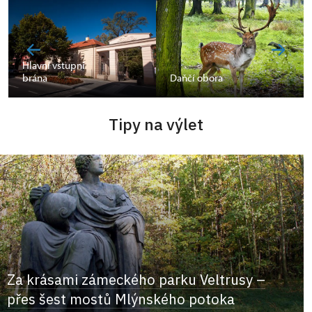
Hlavní vstupní
brána
Daňčí obora
Tipy na výlet
Za krásami zámeckého parku Veltrusy –
přes šest mostů Mlýnského potoka