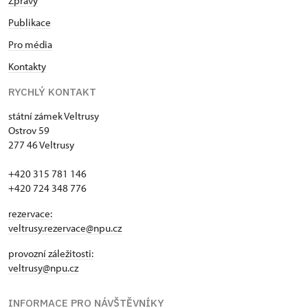
Zprávy
Publikace
Pro média
Kontakty
RYCHLÝ KONTAKT
státní zámek Veltrusy
Ostrov 59
277 46 Veltrusy
+420 315 781 146
+420 724 348 776
rezervace:
veltrusy.rezervace@npu.cz
provozní záležitosti:
veltrusy@npu.cz
INFORMACE PRO NÁVŠTĚVNÍKY