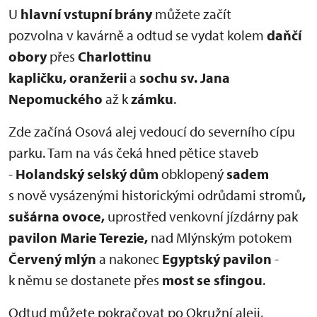
U
hlavní vstupní brány
můžete začít
pozvolna v kavárně a odtud se vydat kolem
daňčí
obory
přes
Charlottinu
kapličku, oranžerii
a
sochu sv. Jana
Nepomuckého
až k
zámku
.
Zde začíná Osová alej vedoucí do severního cípu
parku. Tam na vás čeká hned pětice staveb
-
Holandský selský dům
obklopený
sadem
s nově vysázenými historickými odrůdami stromů
,
sušárna ovoce,
uprostřed venkovní jízdárny pak
pavilon Marie Terezie,
nad Mlýnským potokem
Červený mlýn
a nakonec
Egyptský pavilon
-
k němu se dostanete přes
most se sfingou
.
Odtud můžete pokračovat po Okružní aleji,