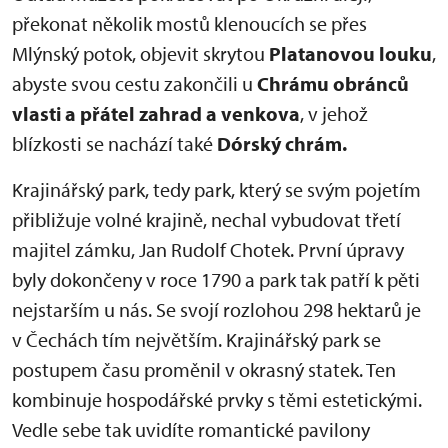
překonat několik mostů klenoucích se přes
Mlýnský potok, objevit skrytou
Platanovou louku
,
abyste svou cestu zakončili u
Chrámu obránců
vlasti a přátel zahrad a venkova
, v jehož
blízkosti se nachází také
Dórský chrám.
Krajinářský park, tedy park, který se svým pojetím
přibližuje volné krajině, nechal vybudovat třetí
majitel zámku, Jan Rudolf Chotek. První úpravy
byly dokončeny v roce 1790 a park tak patří k pěti
nejstarším u nás. Se svojí rozlohou 298 hektarů je
v Čechách tím největším. Krajinářský park se
postupem času proměnil v okrasný statek. Ten
kombinuje hospodářské prvky s těmi estetickými.
Vedle sebe tak uvidíte romantické pavilony