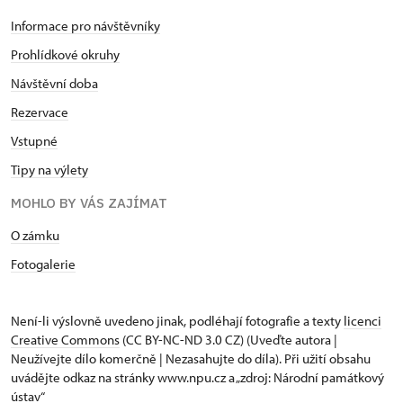
Informace pro návštěvníky
Prohlídkové okruhy
Návštěvní doba
Rezervace
Vstupné
Tipy na výlety
MOHLO BY VÁS ZAJÍMAT
O zámku
Fotogalerie
Není-li výslovně uvedeno jinak, podléhají fotografie a texty
licenci
Creative Commons
(CC BY-NC-ND 3.0 CZ) (Uveďte autora |
Neužívejte dílo komerčně | Nezasahujte do díla). Při užití obsahu
uvádějte odkaz na stránky www.npu.cz a „zdroj: Národní památkový
ústav“